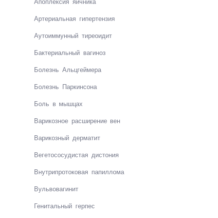
Апоплек­сия яич­ни­ка
Ар­те­риаль­ная ги­пер­тен­зия
Ауто­им­мун­ный ти­реои­дит
Бак­те­ри­аль­ный ва­ги­ноз
Болезнь Альц­гей­ме­ра
Болезнь Пар­кин­со­на
Боль в мыш­цах
Ва­ри­коз­ное рас­ши­ре­ние вен
Варикозный дерматит
Ве­ге­то­со­су­дис­тая дис­то­ния
Внут­ри­про­то­ко­вая па­пил­ло­ма
Вуль­во­ва­ги­нит
Ге­ни­таль­ный гер­пес