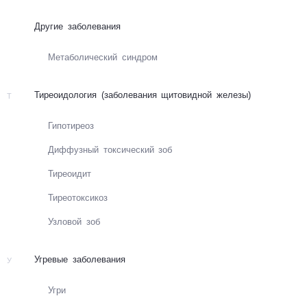
Другие заболевания
Ме­та­бо­ли­чес­кий синд­ром
Тиреоидология (заболевания щитовидной железы)
Т
Ги­по­ти­ре­оз
Диф­фуз­ный ток­си­чес­кий зоб
Ти­ре­ои­дит
Ти­ре­о­то­кси­коз
Уз­ло­вой зоб
Угревые заболевания
У
Угри