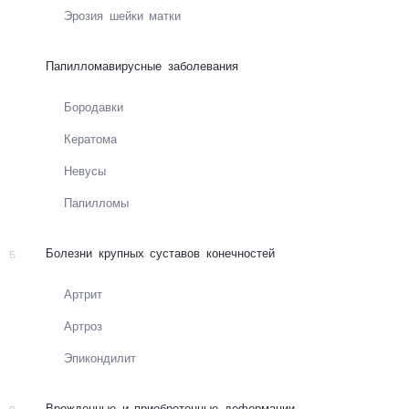
Эро­зия шей­ки мат­ки
Папилломавирусные заболевания
Бо­ро­дав­ки
Ке­ра­то­ма
Не­ву­сы
Папил­ло­мы
Болезни крупных суставов конечностей
Б
Артрит
Артроз
Эпи­кон­ди­лит
Врожденные и приобретенные деформации