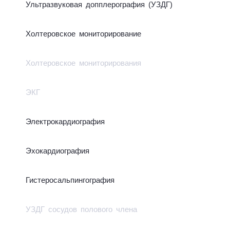
Ультра­зву­ко­вая доп­пле­ро­гра­фия (УЗДГ)
Хол­те­ров­ское мо­ни­то­ри­ро­ва­ние
Холтеровское мониторирования
ЭКГ
Элек­тро­кар­ди­о­гра­фия
Эхо­кар­диог­ра­фия
Гистеросальпингография
УЗДГ сосудов полового члена