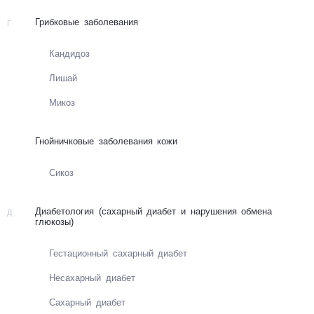
Грибковые заболевания
Г
Канди­доз
Лишай
Микоз
Гнойничковые заболевания кожи
Сикоз
Диабетология (сахарный диабет и нарушения обмена
Д
глюкозы)
Гес­та­цион­ный са­хар­ный диа­бет
Не­са­хар­ный диа­бет
Са­хар­ный диа­бет