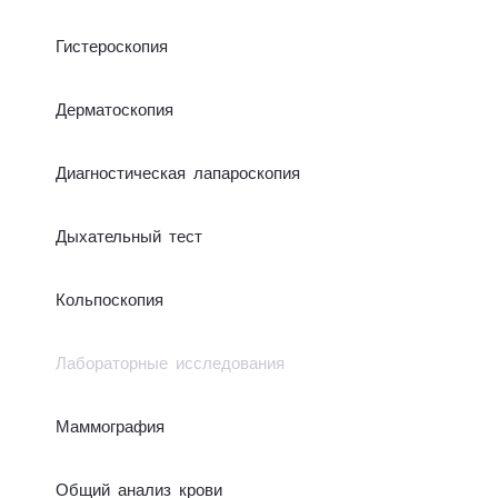
Ги­­сте­­­ро­­­ско­­­пия
Дер­ма­то­ско­пия
Диа­гно­сти­чес­кая ла­па­ро­ско­пия
Ды­ха­тель­ный тест
Коль­по­ско­пия
Лабораторные исследования
Маммо­гра­фия
Об­щий ана­­лиз кро­­­ви