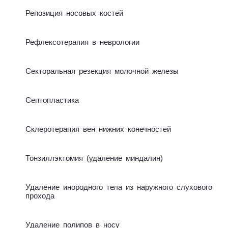
Ре­по­зи­ция но­со­вых кос­тей
Реф­лек­со­те­ра­пия в нев­ро­ло­гии
Секто­раль­ная ре­зек­ция мо­лоч­ной же­ле­зы
Сеп­то­плас­ти­ка
Склеро­те­р­апия вен ниж­них ко­неч­но­стей
Тон­зил­лэк­то­мия (уда­ле­ние мин­да­лин)
Уда­ле­ние ино­род­но­го те­ла из на­руж­но­го слу­хо­во­го
про­хо­да
Уда­ле­ние по­ли­пов в но­су