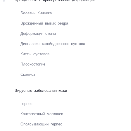
В
Бо­лезнь Кин­бе­ка
Врожденный вывих бедра
Де­фор­ма­ция сто­пы
Дис­пла­зия та­зо­бед­рен­но­го сус­та­ва
Кис­ты сус­та­вов
Плос­кос­то­пие
Ско­лиоз
Вирусные заболевания кожи
Герпес
Конта­ги­оз­ный мол­люск
Опо­я­сы­ваю­щий гер­пес