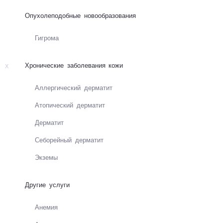
Опухолеподобные новообразования
Гигрома
Хронические заболевания кожи
Х
Ал­лер­ги­чес­кий дер­ма­тит
Ато­пи­чес­кий дер­ма­тит
Дер­ма­тит
Се­бо­рей­ный дер­ма­тит
Экземы
Другие услуги
Ане­мия