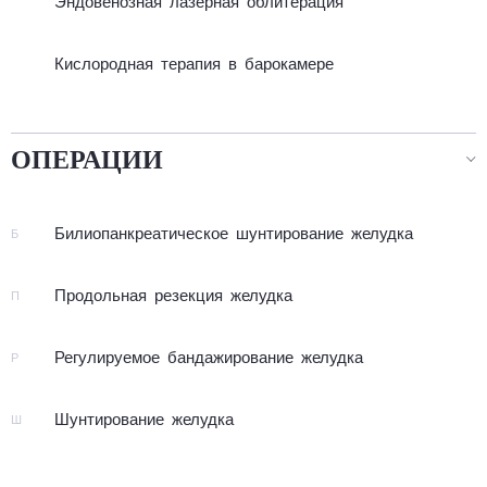
Эндо­ве­ноз­ная ла­зер­ная об­ли­те­ра­ция
Кислородная терапия в барокамере
ОПЕРАЦИИ
Би­лио­панк­реа­ти­чес­кое шун­ти­ро­ва­ние же­луд­ка
Б
Про­доль­ная ре­зек­ция же­луд­ка
П
Ре­гу­ли­ру­е­мое бан­дажи­ро­ва­ние же­луд­ка
Р
Шун­ти­ро­ва­ние же­луд­ка
Ш