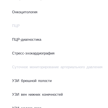
Онкоцитология
ПЦР
ПЦР-диа­­гно­­сти­­ка
Стресс-эхокардиография
Суточное мониторирование артериального давления
УЗИ брюшной полости
УЗИ вен ниж­них ко­неч­нос­тей