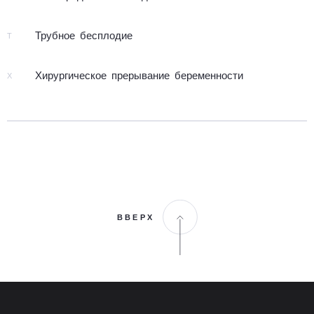
Труб­ное бесп­ло­дие
Т
Хирур­ги­чес­кое пре­ры­ва­ние бе­ре­мен­но­сти
Х
ВВЕРХ