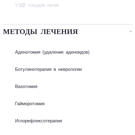
УЗДГ сосудов почек
МЕТОДЫ ЛЕЧЕНИЯ
Аде­но­то­мия (уда­ле­ние аде­нои­дов)
Бо­ту­ли­но­те­ра­пия в нев­ро­ло­гии
Ва­зо­то­мия
Гай­мо­ро­то­мия
Иг­ло­реф­лек­со­те­ра­пия