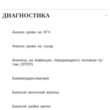
ДИАГНОСТИКА
Анализ крови на ХГЧ
Анализ крови на сахар
Ана­ли­зы на ин­фек­ции, пе­ре­даю­щие­ся по­ло­вым пу­
тем (ЗППП)
Био­им­пе­дан­со­мет­рия
Биоп­сия мо­лоч­ной же­ле­зы
Биоп­сия шей­ки мат­ки