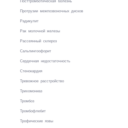
Пост­тром­бо­ти­че­ская бо­лезнь
Прот­ру­зии меж­поз­во­ноч­ных дис­ков
Ра­ди­ку­лит
Рак мо­лоч­ной же­ле­зы
Рас­сеян­ный скле­роз
Саль­пин­го­о­фо­рит
Сер­деч­ная не­дос­т­аточ­ность
Сте­но­кар­дия
Тре­вож­ное расст­ройст­во
Трихо­мо­ни­аз
Тром­боз
Тром­боф­ле­бит
Тро­фи­чес­кие яз­вы