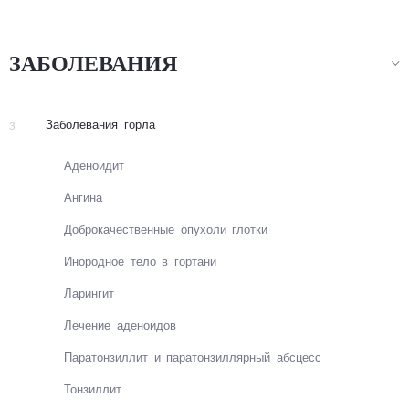
ЗАБОЛЕВАНИЯ
Заболевания горла
З
Аде­нои­дит
Ан­ги­на
До­бро­ка­чес­твен­ные опу­хо­ли гло­тки
Ино­род­ное те­ло в гор­та­ни
Ларингит
Ле­че­ние аде­нои­дов
Па­ра­тон­зил­лит и па­ра­тон­зил­ляр­ный абс­цесс
Тон­зил­лит