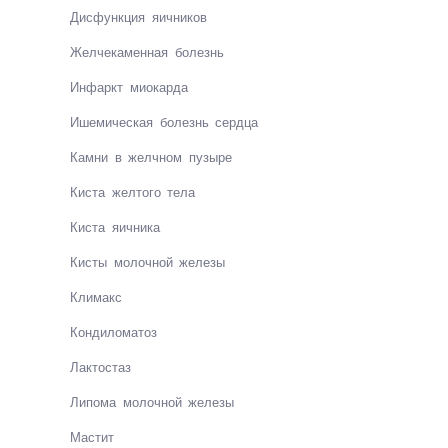
Дисфункция яичников
Жел­че­ка­мен­ная бо­лезнь
Ин­фаркт мио­кар­да
Ише­ми­чес­кая бо­лезнь серд­ца
Камни в желчном пузыре
Киста жел­то­го те­ла
Киста яичника
Кис­ты мо­лоч­ной же­ле­зы
Кли­макс
Кон­ди­ло­ма­тоз
Лак­тос­таз
Ли­по­ма мо­лоч­ной же­ле­зы
Мастит