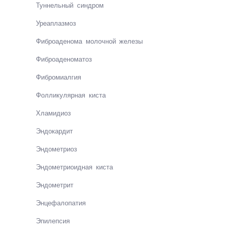
Тун­нель­ный синд­ром
Уре­ап­лаз­моз
Фиб­ро­аде­но­ма мо­лоч­ной же­ле­зы
Фиб­ро­аде­но­ма­тоз
Фибро­ми­ал­гия
Фолли­ку­ляр­ная кис­та
Хламидиоз
Эндокардит
Эндо­мет­ри­оз
Эн­до­мет­рио­ид­ная кис­та
Эндо­мет­рит
Энцефа­ло­па­тия
Эпилеп­сия