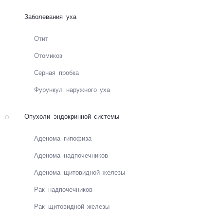
Заболевания уха
Отит
Ото­ми­коз
Сер­ная проб­ка
Фу­рун­кул на­руж­но­го уха
Опухоли эндокринной системы
О
Аде­но­ма ги­по­фи­за
Аде­но­ма над­по­чеч­ни­ков
Аде­но­ма щи­то­вид­ной же­ле­зы
Рак над­по­чеч­ни­ков
Рак щи­то­вид­ной же­ле­зы