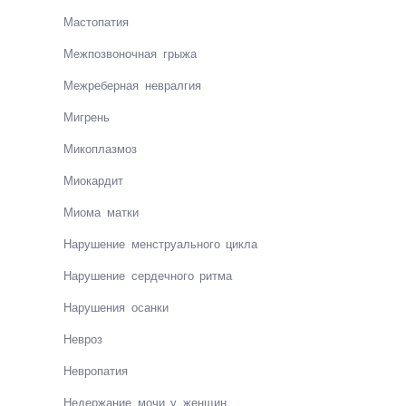
Мас­то­па­тия
Меж­поз­во­ноч­ная гры­жа
Меж­ре­бер­ная нев­рал­гия
Миг­рень
Мик­оп­лаз­моз
Миокардит
Мио­ма матки
На­ру­ше­ние менст­руаль­но­го цик­ла
На­ру­ше­ние сер­деч­но­го рит­ма
На­ру­ше­ния осан­ки
Нев­роз
Нев­ро­па­тия
Недержание мочи у женщин