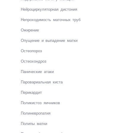
Нейро­цир­ку­ля­тор­ная ди­сто­ния
Неп­ро­хо­ди­мость ма­точ­ных труб
Ожи­ре­ние
Опущение и выпадение матки
Ос­те­о­по­роз
Ос­тео­хонд­роз
Пани­чес­кие ата­ки
Паро­ва­ри­аль­ная кис­та
Пери­кар­дит
По­ли­кис­тоз яич­ни­ков
По­ли­нев­ро­па­тия
По­ли­пы мат­ки