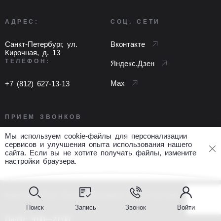
АДРЕС:
СОЦ. СЕТИ
Санкт-Петербург, ул.
Вконтакте
Кирочная, д. 13
ТЕЛЕФОН:
Яндекс.Дзен
Max
+7 (812) 627-13-13
ПРИЕМ ЗВОНКОВ
Мы используем cookie-файлы для персонализации
Пн-Пт: 8:00—22:00
сервисов и улучшения опыта использования нашего
Сб: 8:00—21:00
сайта. Если вы не хотите получать файлы, измените
настройки браузера.
Вс: 9:00—21:00
ОБРАБОТКА ПИСЬМЕННЫХ ЗАПРОСОВ
Поиск
Запись
Звонок
Войти
Пн-Пт: 9:00—21:00