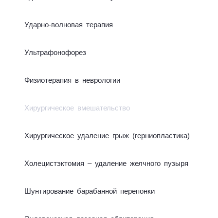
Удар­но-вол­но­вая те­ра­пия
­Ультра­фо­но­фо­рез
Фи­зио­те­ра­пия в нев­ро­ло­гии
Хирургическое вмешательство
Хи­рур­ги­чес­кое уда­ле­ние грыж (гер­нио­плас­ти­ка)
Холецистэктомия – удаление желчного пузыря
Шун­ти­ро­ва­ние ба­ра­бан­ной пе­ре­пон­ки