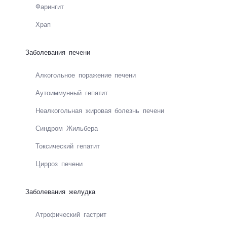
Фа­рин­гит
Храп
Заболевания печени
Ал­ко­голь­ное по­ра­же­ние пе­че­ни
Ауто­иммун­ный ге­па­тит
Неал­ко­голь­ная жи­ро­вая бо­лезнь пе­че­ни
Синд­ром Жиль­бе­ра
Ток­си­чес­кий ге­па­тит
Цир­роз пе­че­ни
Заболевания желудка
Ат­ро­фи­чес­кий гаст­рит