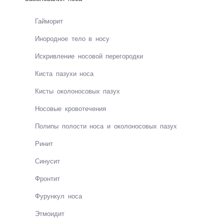
Гаймо­рит
Инород­ное те­ло в но­су
Ис­крив­ле­ние но­со­вой пе­ре­го­род­ки
Киста па­зу­хи но­са
Кис­ты око­ло­но­со­вых па­зух
Но­со­вые кро­во­те­че­ния
По­ли­пы по­лос­ти но­са и око­ло­но­со­вых па­зух
Ри­нит
Си­ну­сит
Фрон­тит
Фу­рун­кул но­са
Этмо­и­дит