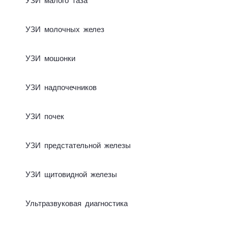
УЗИ ма­ло­го та­за
УЗИ молочных желез
УЗИ мошонки
УЗИ надпочечников
УЗИ почек
УЗИ пред­ста­тель­ной же­ле­зы
УЗИ щи­то­вид­ной же­ле­зы
Уль­тра­зву­ко­вая диа­гно­сти­ка