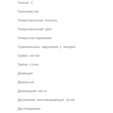
Гепатит С
Ги­не­ко­мас­тия
Ги­пер­то­ни­чес­кая бо­ле­знь
Ги­пер­то­ни­чес­кий криз
Ги­пер­хо­лес­те­ри­не­мия
Гормональные нарушения у женщин
Гри­бок ног­тей
Гри­бок сто­пы
Де­мен­ция
Депрес­сия
Дермо­ид­ная кис­та
Дис­ки­не­зия жел­че­вы­во­дя­щих пу­тей
Дис­ли­пи­де­мия