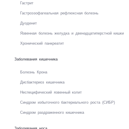
Гастрит
Гастро­эзо­фа­геаль­ная реф­люкс­ная бо­лезнь
Дуо­де­нит
Язвен­ная бо­лезнь же­луд­ка и две­над­ца­ти­перст­ной киш­ки
Хро­ни­чес­кий пан­кре­а­тит
Заболевания кишечника
Бо­лезнь Кро­на
Дис­бак­те­ри­оз ки­шеч­ни­ка
Не­спе­ци­фи­чес­кий яз­вен­ный ко­лит
Синд­ром из­бы­точ­но­го бак­те­риаль­но­го рос­та (СИБР)
Синд­ром разд­ра­жен­но­го ки­шеч­ни­ка
Заболевания носа