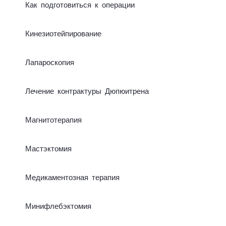
Как под­го­то­вить­ся к опе­ра­ции
Ки­не­зио­тей­пи­ро­ва­ние
Ла­па­рос­ко­пия
Ле­че­ние конт­рак­ту­ры Дю­пюит­ре­на
Маг­ни­то­те­ра­пия
Мастэк­то­мия
Медикаментозная терапия
Ми­ни­фле­бэк­то­мия