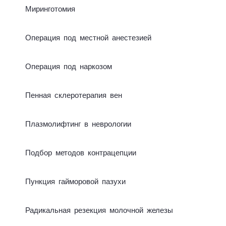
Мирин­го­то­мия
Опе­ра­ция под мест­ной анес­те­зией
Опе­ра­ция под нар­ко­зом
Пенная скле­ро­те­ра­пия вен
Плаз­мо­лиф­тинг в нев­ро­ло­гии
Подбор ме­то­дов кон­тра­цеп­ции
Пунк­ция гай­мо­ро­вой па­зу­хи
Ра­ди­каль­ная ре­зек­ция мо­лоч­ной же­ле­зы